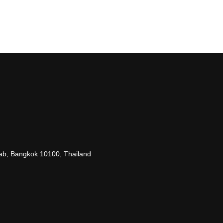
Search
Search
for:
b, Bangkok 10100, Thailand