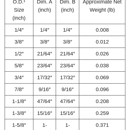
O.D.¹
Dim. A
Dim. B
Approximate Net
Size
(inch)
(inch)
Weight (lb)
(inch)
1/4″
1/4″
1/4″
0.008
3/8″
3/8″
3/8″
0.012
1/2″
21/64″
21/64″
0.026
5/8″
23/64″
23/64″
0.038
3/4″
17/32″
17/32″
0.069
7/8″
9/16″
9/16″
0.096
1-1/8″
47/64″
47/64″
0.208
1-3/8″
15/16″
15/16″
0.259
1-5/8″
1-
1-
0.371